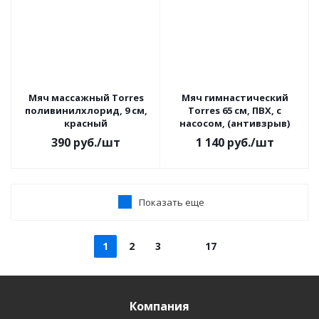
Мяч массажный Torres
Мяч гимнастический
поливинилхлорид, 9 см,
Torres 65 см, ПВХ, с
красный
насосом, (антивзрыв)
390
руб.
/шт
1 140
руб.
/шт
Показать еще
1
2
3
17
Компания