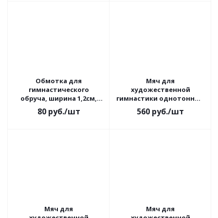
Обмотка для
Мяч для
гимнастического
художественной
обруча, ширина 1,2см,
гимнастики однотонный
длина 10 м, зеленый
Torres, диам. 15 см, ПВХ,
80
руб.
/шт
560
руб.
/шт
розовый с блесками
Мяч для
Мяч для
художественной
художественной