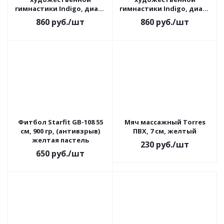
гимнастики Indigo, диам.
гимнастики Indigo, диам.
19 см, ПВХ, синий
19 см, ПВХ, салатовый
860
руб.
/шт
860
руб.
/шт
металлик
металлик
Фитбол Starfit GB-108 55
Мяч массажный Torres
см, 900 гр, (антивзрыв)
ПВХ, 7 см, желтый
желтая пастель
230
руб.
/шт
650
руб.
/шт