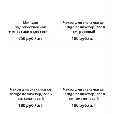
Мяч для
Чехол для скакалки х/г
художественной
Indigo полиэстер, 22-18
гимнастики однотонный
см, розовый
Torres, диам. 19 см, ПВХ,
750
руб.
/шт
180
руб.
/шт
лиловый с блесками
Чехол для скакалки х/г
Чехол для скакалки х/г
Indigo полиэстер, 22-18
Indigo полиэстер, 22-18
см, салатовый
см, фиолетовый
180
руб.
/шт
180
руб.
/шт