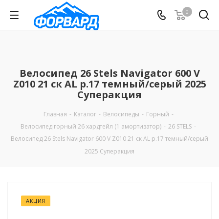
0
Велосипед 26 Stels Navigator 600 V
Z010 21 ск AL р.17 темный/серый 2025
Суперакция
Главная
-
Каталог
-
Велосипеды
-
Горный
-
Велосипед горный 26 хардтейл (1 амортизатор)
-
26 STELS
-
Велосипед 26 Stels Navigator 600 V Z010 21 ск AL р.17 темный/серый
2025 Суперакция
АКЦИЯ