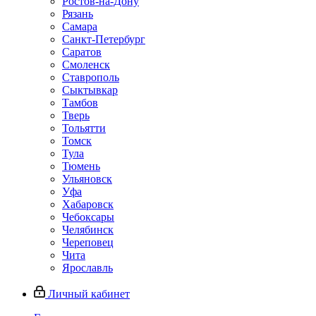
Ростов-на-Дону
Рязань
Самара
Санкт-Петербург
Саратов
Смоленск
Ставрополь
Сыктывкар
Тамбов
Тверь
Тольятти
Томск
Тула
Тюмень
Ульяновск
Уфа
Хабаровск
Чебоксары
Челябинск
Череповец
Чита
Ярославль
Личный кабинет