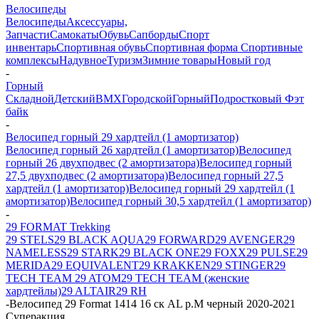
Велосипеды
Велосипеды
Аксессуары,
Запчасти
Самокаты
Обувь
Сапборды
Спорт
инвентарь
Спортивная обувь
Спортивная форма
Спортивные
комплексы
Надувное
Туризм
Зимние товары
Новый год
-
Горный
Складной
Детский
BMX
Городской
Горный
Подростковый
Фэт
байк
-
Велосипед горный 29 хардтейл (1 амортизатор)
Велосипед горный 26 хардтейл (1 амортизатор)
Велосипед
горный 26 двухподвес (2 амортизатора)
Велосипед горный
27,5 двухподвес (2 амортизатора)
Велосипед горный 27,5
хардтейл (1 амортизатор)
Велосипед горный 29 хардтейл (1
амортизатор)
Велосипед горный 30,5 хардтейл (1 амортизатор)
-
29 FORMAT Trekking
29 STELS
29 BLACK AQUA
29 FORWARD
29 AVENGER
29
NAMELESS
29 STARK
29 BLACK ONE
29 FOXX
29 PULSE
29
MERIDA
29 EQUIVALENT
29 KRAKKEN
29 STINGER
29
TECH TEAM
29 ATOM
29 TECH TEAM (женские
хардтейлы)
29 ALTAIR
29 RH
-
Велосипед 29 Format 1414 16 ск AL р.M черный 2020-2021
Суперакция