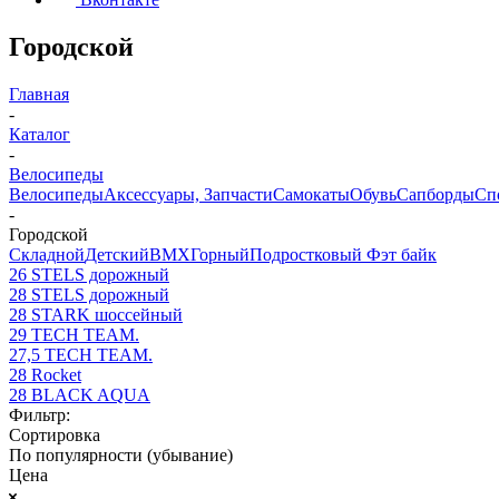
Городской
Главная
-
Каталог
-
Велосипеды
Велосипеды
Аксессуары, Запчасти
Самокаты
Обувь
Сапборды
Сп
-
Городской
Складной
Детский
BMX
Горный
Подростковый
Фэт байк
26 STELS дорожный
28 STELS дорожный
28 STARK шоссейный
29 TECH TEAM.
27,5 TECH TEAM.
28 Rocket
28 BLACK AQUA
Фильтр:
Сортировка
По популярности (убывание)
Цена