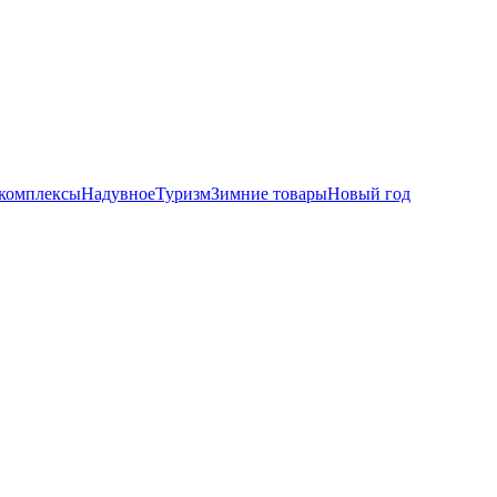
комплексы
Надувное
Туризм
Зимние товары
Новый год