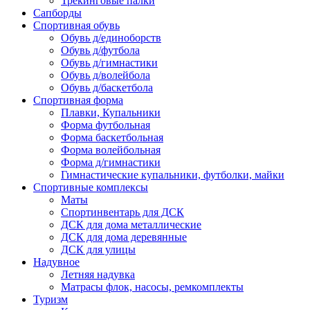
Трекинговые палки
Сапборды
Спортивная обувь
Обувь д/единоборств
Обувь д/футбола
Обувь д/гимнастики
Обувь д/волейбола
Обувь д/баскетбола
Спортивная форма
Плавки, Купальники
Форма футбольная
Форма баскетбольная
Форма волейбольная
Форма д/гимнастики
Гимнастические купальники, футболки, майки
Спортивные комплексы
Маты
Спортинвентарь для ДСК
ДСК для дома металлические
ДСК для дома деревянные
ДСК для улицы
Надувное
Летняя надувка
Матрасы флок, насосы, ремкомплекты
Туризм