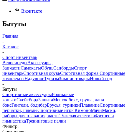
Вконтакте
Батуты
Главная
-
Каталог
-
Спорт инвентарь
Велосипеды
Аксессуары,
Запчасти
Самокаты
Обувь
Сапборды
Спорт
инвентарь
Спортивная обувь
Спортивная форма
Спортивные
комплексы
Надувное
Туризм
Зимние товары
Новый год
-
Батуты
Спортивные аксессуары
Роликовые
коньки
Скейтборд
Защита
Мешок бокс, груша, лапа
бокс
Гантели, бодибар
Брусья, турники
Плавание
Спортивные
перчатки, шлемы
Спортивные игры
Кимоно
Мячи
Маски,
наборы для плавания, ласты
Тяжелая атлетика
Фитнес и
гимнастика
Трекинговые палки
Фильтр:
Сортировка