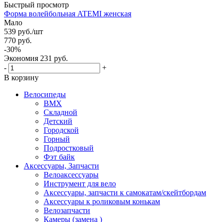
Быстрый просмотр
Форма волейбольная ATEMI женская
Мало
539
руб.
/шт
770
руб.
-
30
%
Экономия
231
руб.
-
+
В корзину
Велосипеды
BMX
Складной
Детский
Городской
Горный
Подростковый
Фэт байк
Аксессуары, Запчасти
Велоаксессуары
Инструмент для вело
Аксессуары, запчасти к самокатам/скейтбордам
Аксессуары к роликовым конькам
Велозапчасти
Камеры (замена )