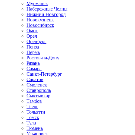
Мурманск
Набережные Челны
Нижний Новгород
Новокузнецк
Новосибирск
Омск
Орел
Оренбург
Пенза
Пермь
Ростов-на-Дону
Рязань
Самара
Санкт-Петербург
Саратов
Смоленск
Ставрополь
Сыктывкар
Тамбов
Тверь
Тольятти
Томск
Тула
Тюмень
Ульяновск