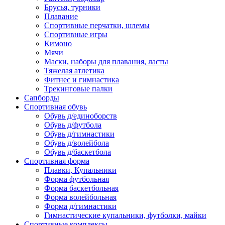
Брусья, турники
Плавание
Спортивные перчатки, шлемы
Спортивные игры
Кимоно
Мячи
Маски, наборы для плавания, ласты
Тяжелая атлетика
Фитнес и гимнастика
Трекинговые палки
Сапборды
Спортивная обувь
Обувь д/единоборств
Обувь д/футбола
Обувь д/гимнастики
Обувь д/волейбола
Обувь д/баскетбола
Спортивная форма
Плавки, Купальники
Форма футбольная
Форма баскетбольная
Форма волейбольная
Форма д/гимнастики
Гимнастические купальники, футболки, майки
Спортивные комплексы