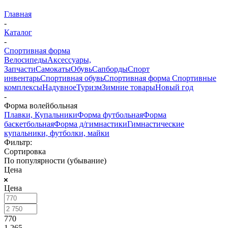
Главная
-
Каталог
-
Спортивная форма
Велосипеды
Аксессуары,
Запчасти
Самокаты
Обувь
Сапборды
Спорт
инвентарь
Спортивная обувь
Спортивная форма
Спортивные
комплексы
Надувное
Туризм
Зимние товары
Новый год
-
Форма волейбольная
Плавки, Купальники
Форма футбольная
Форма
баскетбольная
Форма д/гимнастики
Гимнастические
купальники, футболки, майки
Фильтр:
Сортировка
По популярности (убывание)
Цена
Цена
770
1 265