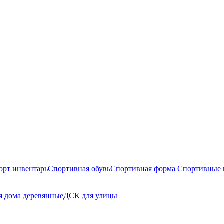
орт инвентарь
Спортивная обувь
Спортивная форма
Спортивные 
я дома деревянные
ДСК для улицы