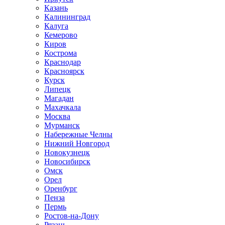
Казань
Калининград
Калуга
Кемерово
Киров
Кострома
Краснодар
Красноярск
Курск
Липецк
Магадан
Махачкала
Москва
Мурманск
Набережные Челны
Нижний Новгород
Новокузнецк
Новосибирск
Омск
Орел
Оренбург
Пенза
Пермь
Ростов-на-Дону
Рязань