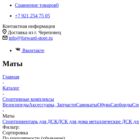
Сравнение товаров
0
+7 921 254 75 05
Контактная информация
Доставка из г. Череповец
info@forward-store.ru
Вконтакте
Маты
Главная
-
Каталог
-
Спортивные комплексы
Велосипеды
Аксессуары, Запчасти
Самокаты
Обувь
Сапборды
Сп
-
Маты
Спортинвентарь для ДСК
ДСК для дома металлические
ДСК дл
Фильтр:
Сортировка
По популярности (убывание)