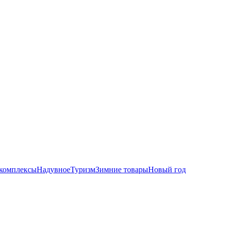
комплексы
Надувное
Туризм
Зимние товары
Новый год