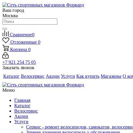
Ваш город
Москва
Сравнение
0
Отложенные
0
Корзина
0
+7 921 254 75 05
Заказать звонок
Каталог
Велосервис
Акции
Услуги
Как купить
Магазины
О ко
Меню
Главная
Каталог
Велосервис
Акции
Услуги
Сервис - ремонт велосипедов, самокатов, велосерви
Зимнее хранение велосипеда + обслуживание