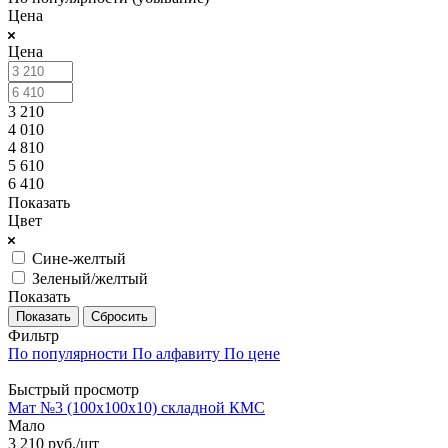
Цена
Цена
3 210
4 010
4 810
5 610
6 410
Показать
Цвет
Сине-желтый
Зеленый/желтый
Показать
Сбросить
Фильтр
По популярности
По алфавиту
По цене
Быстрый просмотр
Мат №3 (100х100х10) складной КМС
Мало
3 210
руб.
/шт