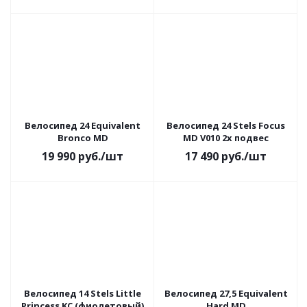
Велосипед 24 Equivalent
Велосипед 24 Stels Focus
Bronco MD
MD V010 2х подвес
19 990
руб.
/шт
17 490
руб.
/шт
Велосипед 14 Stels Little
Велосипед 27,5 Equivalent
Princess KC (фиолетовый)
Hard MD