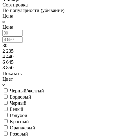
Сортировка
По популярности (убывание)
Цена
Цена
30
2 235
4 440
6 645
8 850
Показать
Цвет
Черный/желтый
Бордовый
Черный
Белый
Голубой
Красный
Оранжевый
Розовый