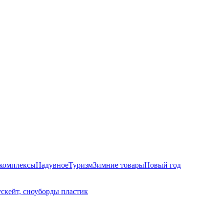
комплексы
Надувное
Туризм
Зимние товары
Новый год
скейт, сноуборды пластик