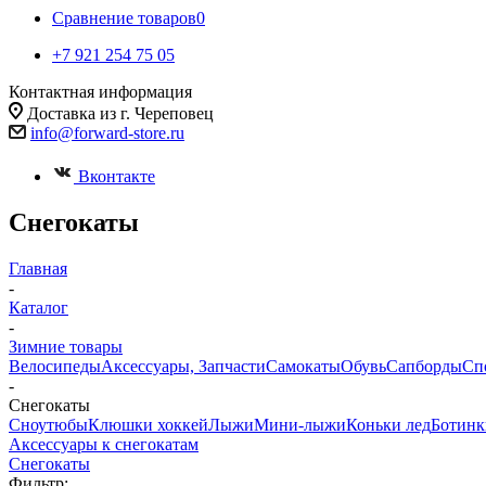
Сравнение товаров
0
+7 921 254 75 05
Контактная информация
Доставка из г. Череповец
info@forward-store.ru
Вконтакте
Снегокаты
Главная
-
Каталог
-
Зимние товары
Велосипеды
Аксессуары, Запчасти
Самокаты
Обувь
Сапборды
Сп
-
Снегокаты
Сноутюбы
Клюшки хоккей
Лыжи
Мини-лыжи
Коньки лед
Ботин
Аксессуары к снегокатам
Снегокаты
Фильтр: