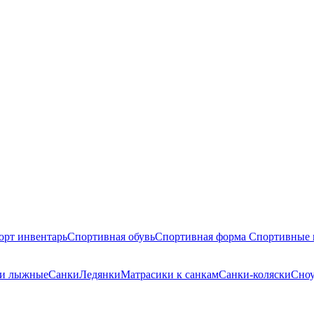
орт инвентарь
Спортивная обувь
Спортивная форма
Спортивные 
ки лыжные
Санки
Ледянки
Матрасики к санкам
Санки-коляски
Сноу