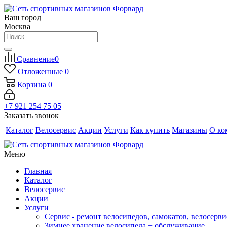
Ваш город
Москва
Сравнение
0
Отложенные
0
Корзина
0
+7 921 254 75 05
Заказать звонок
Каталог
Велосервис
Акции
Услуги
Как купить
Магазины
О ко
Меню
Главная
Каталог
Велосервис
Акции
Услуги
Сервис - ремонт велосипедов, самокатов, велосерви
Зимнее хранение велосипеда + обслуживание