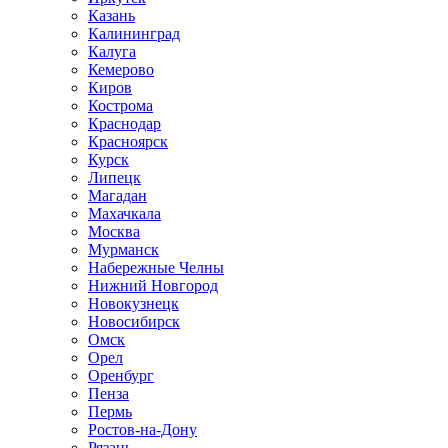
Казань
Калининград
Калуга
Кемерово
Киров
Кострома
Краснодар
Красноярск
Курск
Липецк
Магадан
Махачкала
Москва
Мурманск
Набережные Челны
Нижний Новгород
Новокузнецк
Новосибирск
Омск
Орел
Оренбург
Пенза
Пермь
Ростов-на-Дону
Рязань