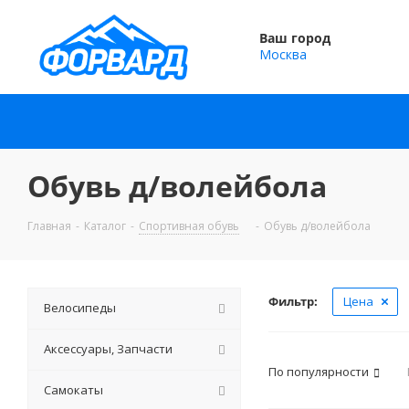
Ваш город
Москва
Обувь д/волейбола
Главная
-
Каталог
-
Спортивная обувь
-
Обувь д/волейбола
Фильтр:
Цена
Велосипеды
Аксессуары, Запчасти
По популярности
Самокаты